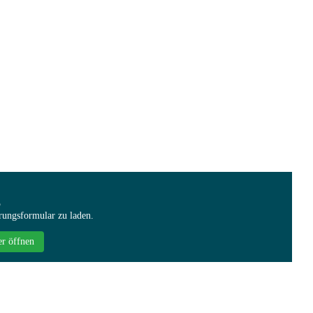
 Preise
rung für unsere Bowlingbahn durchführen.
g
rungsformular zu laden.
er öffnen