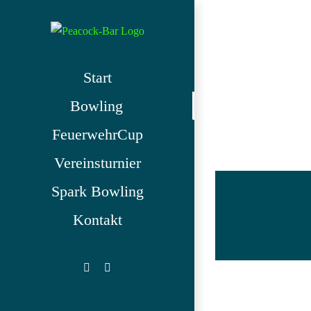
Zum
Inhalt
springen
Start
Bowling
Hier kannst
FeuerwehrCup
Vereinsturnier
Spark Bowling
Kontakt
Facebook
Instagram